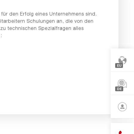
 für den Erfolg eines Unternehmens sind.
tarbeitern Schulungen an, die von den
zu technischen Spezialfragen alles
:
EU
Europa
Nordam
DE
Asien
Françai
English
Deutsc
Login