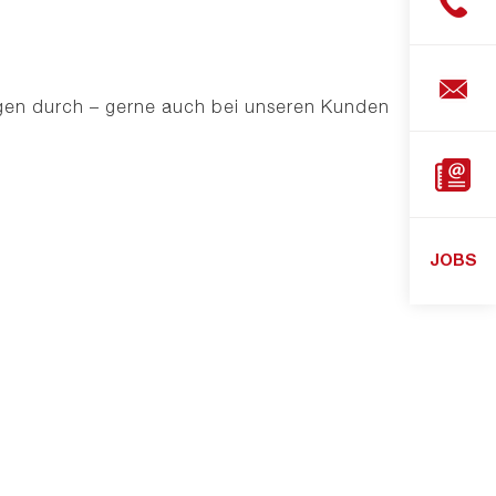
Stabzu
Platten
Shop
gen durch – gerne auch bei unseren Kunden
Downlo
JOBS