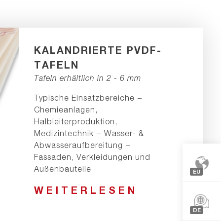
KALANDRIERTE PVDF-
TAFELN
Tafeln erhältlich in 2 - 6 mm
Typische Einsatzbereiche −
Chemieanlagen,
Halbleiterproduktion,
Medizintechnik − Wasser- &
Abwasseraufbereitung −
Fassaden, Verkleidungen und
Außenbauteile
EU
WEITERLESEN
Europa
Nordam
DE