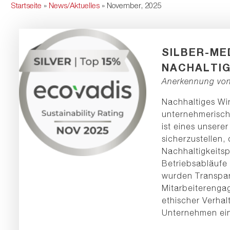
Startseite
»
News/Aktuelles
» November, 2025
SILBER-ME
NACHALTIG
Anerkennung vo
Nachhaltiges Wi
unternehmerisch
ist eines unserer
sicherzustellen,
Nachhaltigkeitsp
Betriebsabläufe i
wurden Transpa
Mitarbeiterenga
ethischer Verha
Unternehmen ein