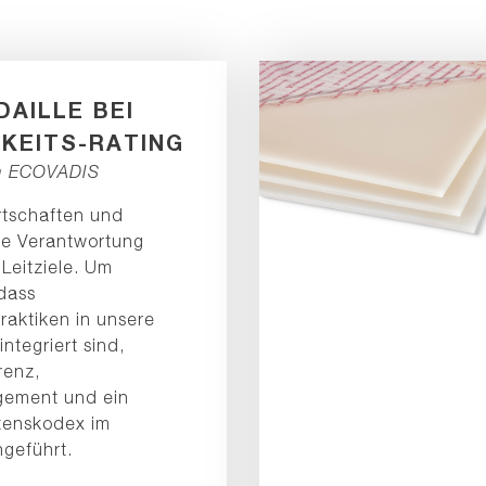
DAILLE BEI
KEITS-RATING
n ECOVADIS
rtschaften und
e Verantwortung
 Leitziele. Um
 dass
raktiken in unsere
ntegriert sind,
renz,
gement und ein
ltenskodex im
geführt.