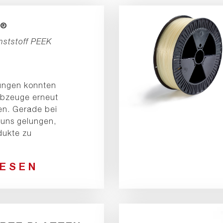
®
nststoff PEEK
ungen konnten
lbzeuge erneut
en. Gerade bei
s uns gelungen,
dukte zu
LESEN