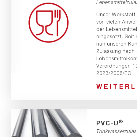
Lebensmittelzula
Unser Werkstof
von vielen Anwe
der Lebensmitte
eingesetzt. Seit
nun unseren Ku
Zulassung nach
Lebensmittelkon
Verordnungen 1
2023/2006/EC
WEITER
®
PVC-U
Trinkwasserzulas