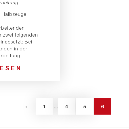
rbeitung
e Halbzeuge
arbeitenden
n zwei folgenden
ingesetzt: Bei
änden in der
arbeitung
LESEN
«
1
4
5
6
…