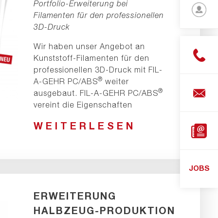
Portfolio-Erweiterung bei
English
Filamenten für den professionellen
3D-Druck
Deutsc
Login
Wir haben unser Angebot an
Kunststoff-Filamenten für den
Stabzu
professionellen 3D-Druck mit FIL-
Platten
®
A-GEHR PC/ABS
weiter
®
Shop
ausgebaut. FIL-A-GEHR PC/ABS
vereint die Eigenschaften
Downlo
WEITERLESEN
JOBS
ERWEITERUNG
HALBZEUG-PRODUKTION