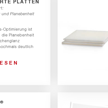
ERTE PLATTEN
t:
z und Planebenheit
s-Optimierung ist
, die Planebenheit
ächenglanz
nochmals deutlich
LESEN
®