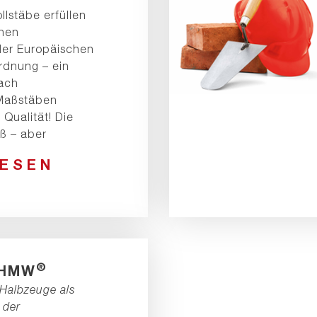
lstäbe erfüllen
ohen
er Europäischen
rdnung – ein
nach
 Maßstäben
Qualität! Die
ß – aber
LESEN
®
UHMW
 Halbzeuge als
 der