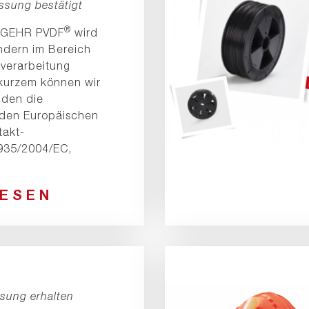
ssung bestätigt
®
f GEHR PVDF
wird
ndern im Bereich
lverarbeitung
 kurzem können wir
nden die
 den Europäischen
takt-
935/2004/EC,
LESEN
sung erhalten