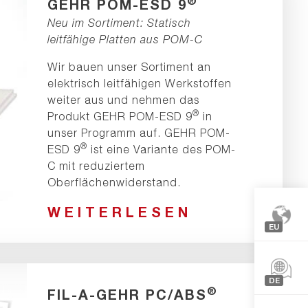
®
GEHR POM-ESD 9
Neu im Sortiment: Statisch
leitfähige Platten aus POM-C
Wir bauen unser Sortiment an
elektrisch leitfähigen Werkstoffen
weiter aus und nehmen das
®
Produkt GEHR POM-ESD 9
in
unser Programm auf. GEHR POM-
®
ESD 9
ist eine Variante des POM-
C mit reduziertem
Oberflächenwiderstand.
WEITERLESEN
EU
Europa
Nordam
DE
®
FIL-A-GEHR PC/ABS
Asien
Françai