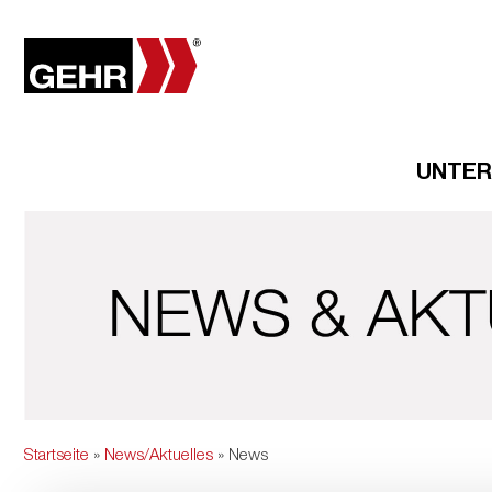
UNTE
Startseite
»
News/Aktuelles
» News