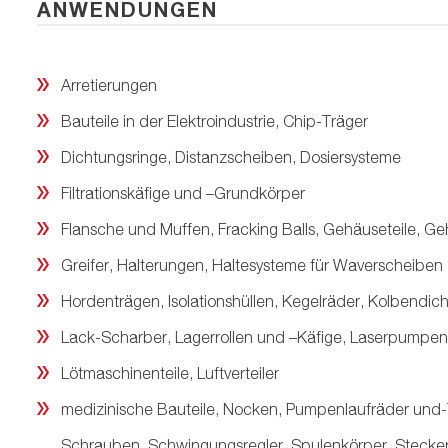
ANWENDUNGEN
Arretierungen
Bauteile in der Elektroindustrie, Chip-Träger
Dichtungsringe, Distanzscheiben, Dosiersysteme
Filtrationskäfige und –Grundkörper
Flansche und Muffen, Fracking Balls, Gehäuseteile, 
Greifer, Halterungen, Haltesysteme für Waverscheiben
Hordenträgen, Isolationshüllen, Kegelräder, Kolbendich
Lack-Scharber, Lagerrollen und –Käfige, Laserpumpe
Lötmaschinenteile, Luftverteiler
medizinische Bauteile, Nocken, Pumpenlaufräder und-T
Schrauben, Schwingungsregler, Spulenkörper, Stecker,