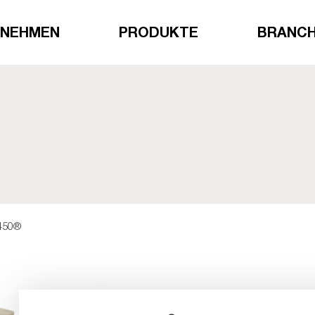
RNEHMEN
PRODUKTE
BRANC
450®