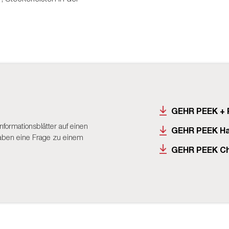
GEHR PEEK + 
nformationsblätter auf einen
GEHR PEEK H
 haben eine Frage zu einem
GEHR PEEK Ch
S